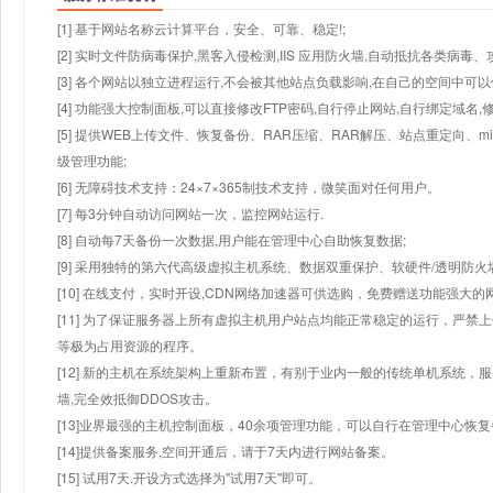
[1] 基于网站名称云计算平台，安全、可靠、稳定!;
[2] 实时文件防病毒保护,黑客入侵检测,IIS 应用防火墙,自动抵抗各类病毒、
[3] 各个网站以独立进程运行,不会被其他站点负载影响,在自己的空间中可以使用
[4] 功能强大控制面板,可以直接修改FTP密码,自行停止网站,自行绑定域名,
[5] 提供WEB上传文件、恢复备份、RAR压缩、RAR解压、站点重定向
级管理功能;
[6] 无障碍技术支持：24×7×365制技术支持，微笑面对任何用户。
[7] 每3分钟自动访问网站一次，监控网站运行.
[8] 自动每7天备份一次数据,用户能在管理中心自助恢复数据;
[9] 采用独特的第六代高级虚拟主机系统、数据双重保护、软硬件/透明防火
[10] 在线支付，实时开设,CDN网络加速器可供选购，免费赠送功能强大
[11] 为了保证服务器上所有虚拟主机用户站点均能正常稳定的运行，严禁上
等极为占用资源的程序。
[12] 新的主机在系统架构上重新布置，有别于业内一般的传统单机系统，
墙,完全效抵御DDOS攻击。
[13]业界最强的主机控制面板，40余项管理功能，可以自行在管理中心恢
[14]提供备案服务,空间开通后，请于7天内进行网站备案。
[15] 试用7天.开设方式选择为"试用7天"即可。