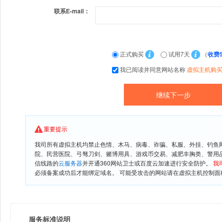
联系E-mail：
正式购买
试用7天
（
收费
我已阅读并同意网站名称
虚拟主机购
重要提示
我司所有虚拟主机均禁止色情、木马、病毒、诈骗、私服、外挂、钓鱼
院、民营医院、弓驽刀剑、赌博用具、游戏币交易、减肥丰胸类、警用
信线路的
云服务器
并开通360网站卫士或百度云加速进行安全防护。
我
必须备案成功后才能绑定域名。 可能受攻击的网站请在虚拟主机控制面板
服务标准说明