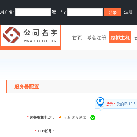
用户名:
密 码:
注册
首页
域名注册
虚拟主机
服务器配置
提示：
您的IP(10
*
选择数据机房：
机房速度测试
*
FTP帐号：