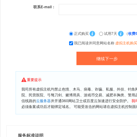
联系E-mail：
正式购买
试用7天
（
收费
我已阅读并同意网站名称
虚拟主机购
重要提示
我司所有虚拟主机均禁止色情、木马、病毒、诈骗、私服、外挂、钓鱼
院、民营医院、弓驽刀剑、赌博用具、游戏币交易、减肥丰胸类、警用
信线路的
云服务器
并开通360网站卫士或百度云加速进行安全防护。
我
必须备案成功后才能绑定域名。 可能受攻击的网站请在虚拟主机控制面板
服务标准说明