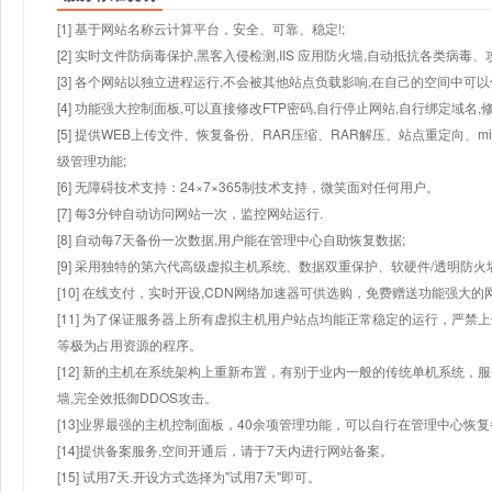
[1] 基于网站名称云计算平台，安全、可靠、稳定!;
[2] 实时文件防病毒保护,黑客入侵检测,IIS 应用防火墙,自动抵抗各类病毒、
[3] 各个网站以独立进程运行,不会被其他站点负载影响,在自己的空间中可以使用
[4] 功能强大控制面板,可以直接修改FTP密码,自行停止网站,自行绑定域名,
[5] 提供WEB上传文件、恢复备份、RAR压缩、RAR解压、站点重定向
级管理功能;
[6] 无障碍技术支持：24×7×365制技术支持，微笑面对任何用户。
[7] 每3分钟自动访问网站一次，监控网站运行.
[8] 自动每7天备份一次数据,用户能在管理中心自助恢复数据;
[9] 采用独特的第六代高级虚拟主机系统、数据双重保护、软硬件/透明防火
[10] 在线支付，实时开设,CDN网络加速器可供选购，免费赠送功能强大
[11] 为了保证服务器上所有虚拟主机用户站点均能正常稳定的运行，严禁上
等极为占用资源的程序。
[12] 新的主机在系统架构上重新布置，有别于业内一般的传统单机系统，
墙,完全效抵御DDOS攻击。
[13]业界最强的主机控制面板，40余项管理功能，可以自行在管理中心恢
[14]提供备案服务,空间开通后，请于7天内进行网站备案。
[15] 试用7天.开设方式选择为"试用7天"即可。