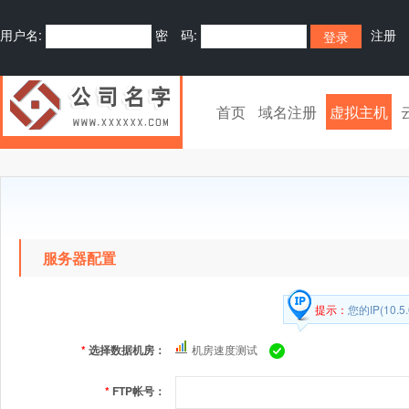
用户名:
密 码:
注册
首页
域名注册
虚拟主机
服务器配置
提示：
您的IP(10
*
选择数据机房：
机房速度测试
*
FTP帐号：