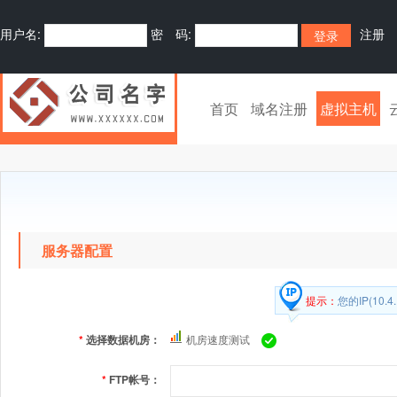
用户名:
密 码:
注册
首页
域名注册
虚拟主机
服务器配置
提示：
您的IP(10
*
选择数据机房：
机房速度测试
*
FTP帐号：