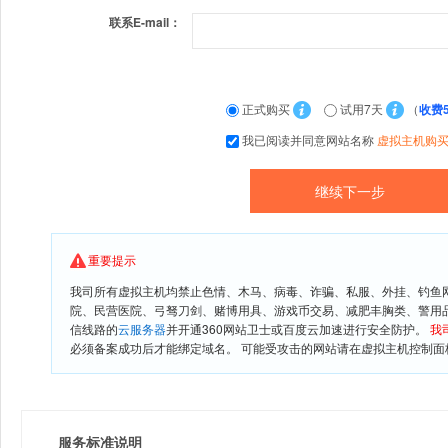
联系E-mail：
正式购买
试用7天
（
收费
我已阅读并同意网站名称
虚拟主机购
重要提示
我司所有虚拟主机均禁止色情、木马、病毒、诈骗、私服、外挂、钓鱼
院、民营医院、弓驽刀剑、赌博用具、游戏币交易、减肥丰胸类、警用
信线路的
云服务器
并开通360网站卫士或百度云加速进行安全防护。
我
必须备案成功后才能绑定域名。 可能受攻击的网站请在虚拟主机控制面板
服务标准说明