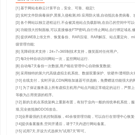
[1] 基于网站名称云计算平台，安全、可靠、稳定!;
[2] 实时文件防病毒保护,黑客入侵检测,IIS 应用防火墙,自动抵抗各类病毒、
[3] 各个网站以独立进程运行,不会被其他站点负载影响,在自己的空间中可以使用
[4] 功能强大控制面板,可以直接修改FTP密码,自行停止网站,自行绑定域名,
[5] 提供WEB上传文件、恢复备份、RAR压缩、RAR解压、站点重定向
级管理功能;
[6] 无障碍技术支持：24×7×365制技术支持，微笑面对任何用户。
[7] 每3分钟自动访问网站一次，监控网站运行.
[8] 自动每7天备份一次数据,用户能在管理中心自助恢复数据;
[9] 采用独特的第六代高级虚拟主机系统、数据双重保护、软硬件/透明防火
[10] 在线支付，实时开设,CDN网络加速器可供选购，免费赠送功能强大
[11] 为了保证服务器上所有虚拟主机用户站点均能正常稳定的运行，严禁上
等极为占用资源的程序。
[12] 新的主机在系统架构上重新布置，有别于业内一般的传统单机系统，
墙,完全效抵御DDOS攻击。
[13]业界最强的主机控制面板，40余项管理功能，可以自行在管理中心恢
[14]提供备案服务,空间开通后，请于7天内进行网站备案。
[15] 试用7天.开设方式选择为"试用7天"即可。