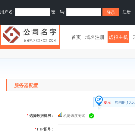
用户名:
密 码:
注册
首页
域名注册
虚拟主机
服务器配置
提示：
您的IP(10.5
*
选择数据机房：
机房速度测试
*
FTP帐号：