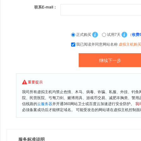
联系E-mail：
正式购买
试用7天
（
收费
我已阅读并同意网站名称
虚拟主机购
重要提示
我司所有虚拟主机均禁止色情、木马、病毒、诈骗、私服、外挂、钓鱼
院、民营医院、弓驽刀剑、赌博用具、游戏币交易、减肥丰胸类、警用
信线路的
云服务器
并开通360网站卫士或百度云加速进行安全防护。
我
必须备案成功后才能绑定域名。 可能受攻击的网站请在虚拟主机控制面板
服务标准说明