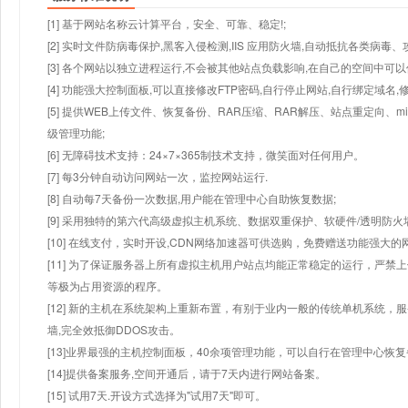
[1] 基于网站名称云计算平台，安全、可靠、稳定!;
[2] 实时文件防病毒保护,黑客入侵检测,IIS 应用防火墙,自动抵抗各类病毒、
[3] 各个网站以独立进程运行,不会被其他站点负载影响,在自己的空间中可以使用
[4] 功能强大控制面板,可以直接修改FTP密码,自行停止网站,自行绑定域名,
[5] 提供WEB上传文件、恢复备份、RAR压缩、RAR解压、站点重定向
级管理功能;
[6] 无障碍技术支持：24×7×365制技术支持，微笑面对任何用户。
[7] 每3分钟自动访问网站一次，监控网站运行.
[8] 自动每7天备份一次数据,用户能在管理中心自助恢复数据;
[9] 采用独特的第六代高级虚拟主机系统、数据双重保护、软硬件/透明防火
[10] 在线支付，实时开设,CDN网络加速器可供选购，免费赠送功能强大
[11] 为了保证服务器上所有虚拟主机用户站点均能正常稳定的运行，严禁上
等极为占用资源的程序。
[12] 新的主机在系统架构上重新布置，有别于业内一般的传统单机系统，
墙,完全效抵御DDOS攻击。
[13]业界最强的主机控制面板，40余项管理功能，可以自行在管理中心恢
[14]提供备案服务,空间开通后，请于7天内进行网站备案。
[15] 试用7天.开设方式选择为"试用7天"即可。