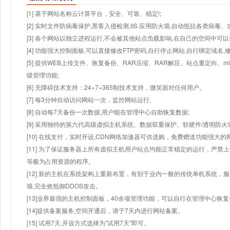
[1] 基于网站名称云计算平台，安全、可靠、稳定!;
[2] 实时文件防病毒保护,黑客入侵检测,IIS 应用防火墙,自动抵抗各类病毒、
[3] 各个网站以独立进程运行,不会被其他站点负载影响,在自己的空间中可以使用
[4] 功能强大控制面板,可以直接修改FTP密码,自行停止网站,自行绑定域名,
[5] 提供WEB上传文件、恢复备份、RAR压缩、RAR解压、站点重定向
级管理功能;
[6] 无障碍技术支持：24×7×365制技术支持，微笑面对任何用户。
[7] 每3分钟自动访问网站一次，监控网站运行.
[8] 自动每7天备份一次数据,用户能在管理中心自助恢复数据;
[9] 采用独特的第六代高级虚拟主机系统、数据双重保护、软硬件/透明防火
[10] 在线支付，实时开设,CDN网络加速器可供选购，免费赠送功能强大
[11] 为了保证服务器上所有虚拟主机用户站点均能正常稳定的运行，严禁上
等极为占用资源的程序。
[12] 新的主机在系统架构上重新布置，有别于业内一般的传统单机系统，
墙,完全效抵御DDOS攻击。
[13]业界最强的主机控制面板，40余项管理功能，可以自行在管理中心恢
[14]提供备案服务,空间开通后，请于7天内进行网站备案。
[15] 试用7天.开设方式选择为"试用7天"即可。