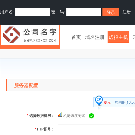
用户名:
密 码:
注册
首页
域名注册
虚拟主机
服务器配置
提示：
您的IP(10.5
*
选择数据机房：
机房速度测试
*
FTP帐号：