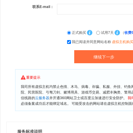
联系E-mail：
正式购买
试用7天
（
收费
我已阅读并同意网站名称
虚拟主机购
重要提示
我司所有虚拟主机均禁止色情、木马、病毒、诈骗、私服、外挂、钓鱼
院、民营医院、弓驽刀剑、赌博用具、游戏币交易、减肥丰胸类、警用
信线路的
云服务器
并开通360网站卫士或百度云加速进行安全防护。
我
必须备案成功后才能绑定域名。 可能受攻击的网站请在虚拟主机控制面板
服务标准说明