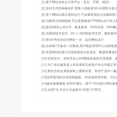
[1] 基于网站名称云计算平台，安全、可靠、稳定!;
[2] 实时文件防病毒保护,黑客入侵检测,IIS 应用防火
[3] 各个网站以独立进程运行,不会被其他站点负载影响,
[4] 功能强大控制面板,可以直接修改FTP密码,自行停
[5] 提供WEB上传文件、恢复备份、RAR压缩、R
[6] 无障碍技术支持：24×7×365制技术支持，微笑面
[7] 每3分钟自动访问网站一次，监控网站运行.
[8] 自动每7天备份一次数据,用户能在管理中心自助恢复
[9] 采用独特的第六代高级虚拟主机系统、数据双重保
[10] 在线支付，实时开设,CDN网络加速器可供选
[11] 为了保证服务器上所有虚拟主机用户站点均能正
[12] 新的主机在系统架构上重新布置，有别于业内一
[13]业界最强的主机控制面板，40余项管理功能，可
[14]提供备案服务,空间开通后，请于7天内进行网站备
[15] 试用7天.开设方式选择为"试用7天"即可。