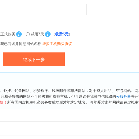
正式购买
试用7天
（
收费5元
）
我已阅读并同意网站名称
虚拟主机购买协议
、外挂、钓鱼网站、秒赞程序、垃圾邮件等非法网站，对于成人用品、 空包网站、
险容易受攻击的网站不可购买我司虚拟主机，但可以购买我司电信线路的
云服务器
并开
款！
所有国内虚拟主机必须备案成功后才能绑定域名。 可能受攻击的网站请在虚拟主机