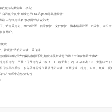
墙,自动抵抗各类病毒、攻击;
在自己的空间中可以使用FSO和jmail等其他控件;
止网站,自行绑定域名,修改网站缺省文档;
AR解压、站点重定向、mime设置、目录保护、文件保护、脚本错误设置、ip限制、虚拟
对任何用户。
数据;
护、软硬件/透明防火墙三重保障;
购，免费赠送功能强大的网站情报系统,如虎添翼般让您的网上空间发挥最大功效!
常稳定的运行，严禁上传及运行以下程序：1）聊天室； 2）江湖游戏； 3）大型软件下
般的传统单机系统，服务器群前端加装硬件防火墙，全面提速，稳定、安全、高效。 同时
以自行在管理中心恢复备份。
案。