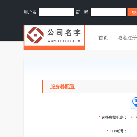
用户名:
密 码:
首页
域名注册
服务器配置
*
选择数据机房：
*
FTP帐号：