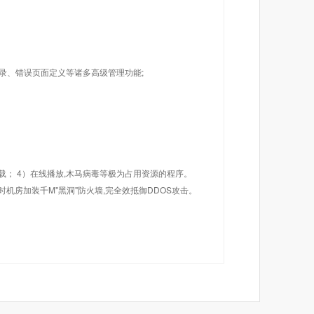
目录、错误页面定义等诸多高级管理功能;
载； 4）在线播放,木马病毒等极为占用资源的程序。
机房加装千M"黑洞"防火墙,完全效抵御DDOS攻击。