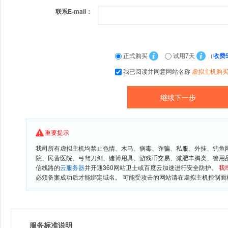
联系E-mail：
正式购买
试用7天
（
收费
我已阅读并同意网站名称
虚拟主机购
重要提示
我司所有虚拟主机均禁止色情、木马、病毒、诈骗、私服、外挂、钓鱼
院、民营医院、弓驽刀剑、赌博用具、游戏币交易、减肥丰胸类、警用
信线路的
云服务器
并开通360网站卫士或百度云加速进行安全防护。
我
必须备案成功后才能绑定域名。 可能受攻击的网站请在虚拟主机控制面板
服务标准说明