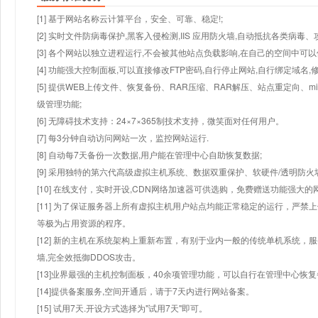
[1] 基于网站名称云计算平台，安全、可靠、稳定!;
[2] 实时文件防病毒保护,黑客入侵检测,IIS 应用防火墙,自动抵抗各类病毒、
[3] 各个网站以独立进程运行,不会被其他站点负载影响,在自己的空间中可以使用
[4] 功能强大控制面板,可以直接修改FTP密码,自行停止网站,自行绑定域名,
[5] 提供WEB上传文件、恢复备份、RAR压缩、RAR解压、站点重定向
级管理功能;
[6] 无障碍技术支持：24×7×365制技术支持，微笑面对任何用户。
[7] 每3分钟自动访问网站一次，监控网站运行.
[8] 自动每7天备份一次数据,用户能在管理中心自助恢复数据;
[9] 采用独特的第六代高级虚拟主机系统、数据双重保护、软硬件/透明防火
[10] 在线支付，实时开设,CDN网络加速器可供选购，免费赠送功能强大
[11] 为了保证服务器上所有虚拟主机用户站点均能正常稳定的运行，严禁上
等极为占用资源的程序。
[12] 新的主机在系统架构上重新布置，有别于业内一般的传统单机系统，
墙,完全效抵御DDOS攻击。
[13]业界最强的主机控制面板，40余项管理功能，可以自行在管理中心恢
[14]提供备案服务,空间开通后，请于7天内进行网站备案。
[15] 试用7天.开设方式选择为"试用7天"即可。