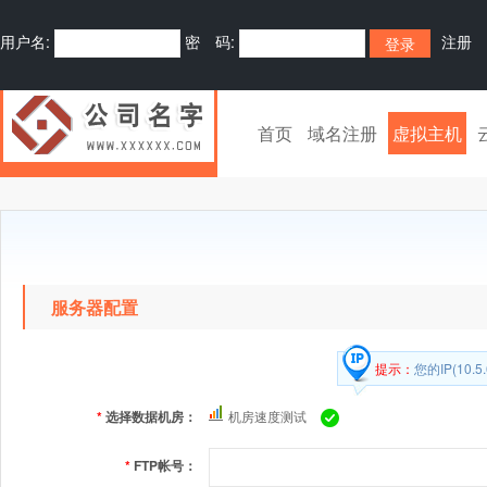
用户名:
密 码:
注册
首页
域名注册
虚拟主机
服务器配置
提示：
您的IP(10
*
选择数据机房：
机房速度测试
*
FTP帐号：