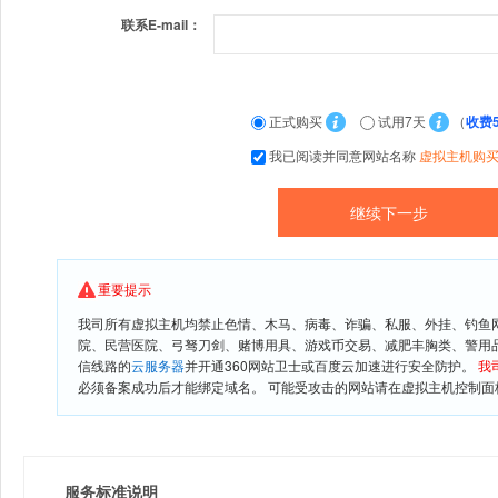
联系E-mail：
正式购买
试用7天
（
收费
我已阅读并同意网站名称
虚拟主机购
重要提示
我司所有虚拟主机均禁止色情、木马、病毒、诈骗、私服、外挂、钓鱼
院、民营医院、弓驽刀剑、赌博用具、游戏币交易、减肥丰胸类、警用
信线路的
云服务器
并开通360网站卫士或百度云加速进行安全防护。
我
必须备案成功后才能绑定域名。 可能受攻击的网站请在虚拟主机控制面板
服务标准说明