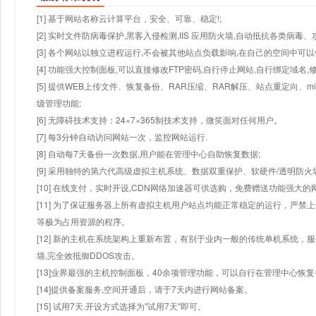
[1] 基于网站名称云计算平台，安全、可靠、稳定!;
[2] 实时文件防病毒保护,黑客入侵检测,IIS 应用防火墙,自动抵抗各类病毒、
[3] 各个网站以独立进程运行,不会被其他站点负载影响,在自己的空间中可以使用
[4] 功能强大控制面板,可以直接修改FTP密码,自行停止网站,自行绑定域名,
[5] 提供WEB上传文件、恢复备份、RAR压缩、RAR解压、站点重定向
级管理功能;
[6] 无障碍技术支持：24×7×365制技术支持，微笑面对任何用户。
[7] 每3分钟自动访问网站一次，监控网站运行.
[8] 自动每7天备份一次数据,用户能在管理中心自助恢复数据;
[9] 采用独特的第六代高级虚拟主机系统、数据双重保护、软硬件/透明防火
[10] 在线支付，实时开设,CDN网络加速器可供选购，免费赠送功能强大
[11] 为了保证服务器上所有虚拟主机用户站点均能正常稳定的运行，严禁上
等极为占用资源的程序。
[12] 新的主机在系统架构上重新布置，有别于业内一般的传统单机系统，
墙,完全效抵御DDOS攻击。
[13]业界最强的主机控制面板，40余项管理功能，可以自行在管理中心恢
[14]提供备案服务,空间开通后，请于7天内进行网站备案。
[15] 试用7天.开设方式选择为"试用7天"即可。