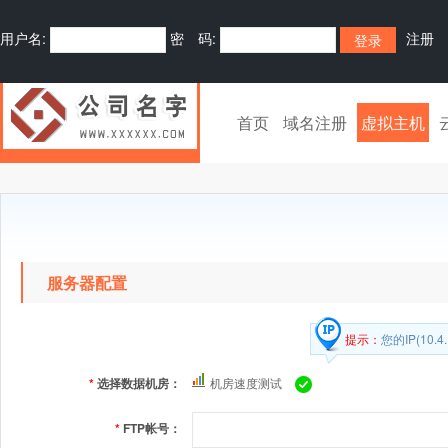
用户名:
密 码:
注册
首页
域名注册
虚拟主机
服务器配置
提示：
您的IP(10
*
选择数据机房：
机房速度测试
*
FTP帐号：