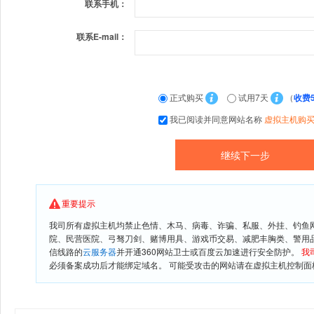
联系手机：
联系E-mail：
正式购买
试用7天
（
收费
我已阅读并同意网站名称
虚拟主机购
重要提示
我司所有虚拟主机均禁止色情、木马、病毒、诈骗、私服、外挂、钓鱼
院、民营医院、弓驽刀剑、赌博用具、游戏币交易、减肥丰胸类、警用
信线路的
云服务器
并开通360网站卫士或百度云加速进行安全防护。
我
必须备案成功后才能绑定域名。 可能受攻击的网站请在虚拟主机控制面板