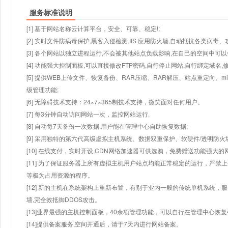
服务标准说明
[1] 基于网站名称云计算平台，安全、可靠、稳定!;
[2] 实时文件防病毒保护,黑客入侵检测,IIS 应用防火墙,自动抵抗各类病毒、
[3] 各个网站以独立进程运行,不会被其他站点负载影响,在自己的空间中可以使用
[4] 功能强大控制面板,可以直接修改FTP密码,自行停止网站,自行绑定域名,
[5] 提供WEB上传文件、恢复备份、RAR压缩、RAR解压、站点重定向
级管理功能;
[6] 无障碍技术支持：24×7×365制技术支持，微笑面对任何用户。
[7] 每3分钟自动访问网站一次，监控网站运行.
[8] 自动每7天备份一次数据,用户能在管理中心自助恢复数据;
[9] 采用独特的第六代高级虚拟主机系统、数据双重保护、软硬件/透明防火
[10] 在线支付，实时开设,CDN网络加速器可供选购，免费赠送功能强大
[11] 为了保证服务器上所有虚拟主机用户站点均能正常稳定的运行，严禁上
等极为占用资源的程序。
[12] 新的主机在系统架构上重新布置，有别于业内一般的传统单机系统，
墙,完全效抵御DDOS攻击。
[13]业界最强的主机控制面板，40余项管理功能，可以自行在管理中心恢
[14]提供备案服务,空间开通后，请于7天内进行网站备案。