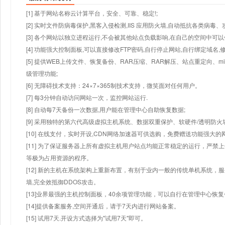
[1] 基于网站名称云计算平台，安全、可靠、稳定!;
[2] 实时文件防病毒保护,黑客入侵检测,IIS 应用防火墙,自动抵抗各类病毒、
[3] 各个网站以独立进程运行,不会被其他站点负载影响,在自己的空间中可以使用
[4] 功能强大控制面板,可以直接修改FTP密码,自行停止网站,自行绑定域名,
[5] 提供WEB上传文件、恢复备份、RAR压缩、RAR解压、站点重定向
级管理功能;
[6] 无障碍技术支持：24×7×365制技术支持，微笑面对任何用户。
[7] 每3分钟自动访问网站一次，监控网站运行.
[8] 自动每7天备份一次数据,用户能在管理中心自助恢复数据;
[9] 采用独特的第六代高级虚拟主机系统、数据双重保护、软硬件/透明防火
[10] 在线支付，实时开设,CDN网络加速器可供选购，免费赠送功能强大
[11] 为了保证服务器上所有虚拟主机用户站点均能正常稳定的运行，严禁上
等极为占用资源的程序。
[12] 新的主机在系统架构上重新布置，有别于业内一般的传统单机系统，
墙,完全效抵御DDOS攻击。
[13]业界最强的主机控制面板，40余项管理功能，可以自行在管理中心恢
[14]提供备案服务,空间开通后，请于7天内进行网站备案。
[15] 试用7天.开设方式选择为"试用7天"即可。