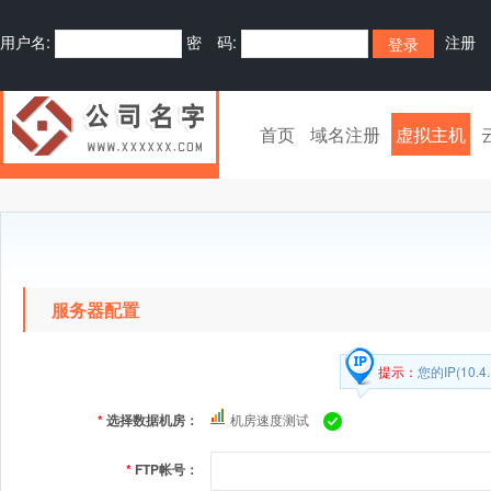
用户名:
密 码:
注册
首页
域名注册
虚拟主机
服务器配置
提示：
您的IP(10
*
选择数据机房：
机房速度测试
*
FTP帐号：