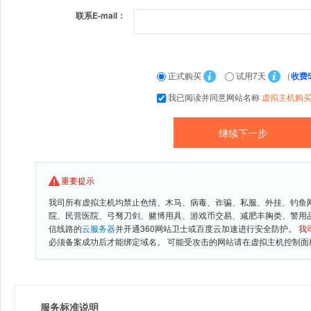
联系E-mail：
正式购买
试用7天
（
收费
我已阅读并同意网站名称
虚拟主机购
重要提示
我司所有虚拟主机均禁止色情、木马、病毒、诈骗、私服、外挂、钓鱼
院、民营医院、弓驽刀剑、赌博用具、游戏币交易、减肥丰胸类、警用
信线路的
云服务器
并开通360网站卫士或百度云加速进行安全防护。
我
必须备案成功后才能绑定域名。 可能受攻击的网站请在虚拟主机控制面板
服务标准说明