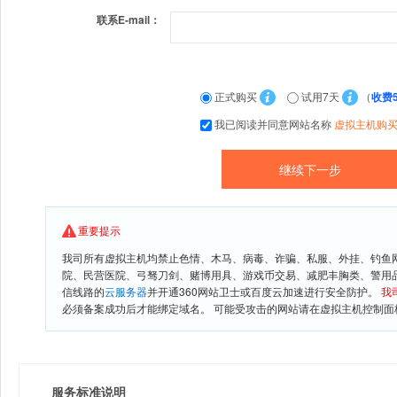
联系E-mail：
正式购买
试用7天
（
收费
我已阅读并同意网站名称
虚拟主机购
重要提示
我司所有虚拟主机均禁止色情、木马、病毒、诈骗、私服、外挂、钓鱼
院、民营医院、弓驽刀剑、赌博用具、游戏币交易、减肥丰胸类、警用
信线路的
云服务器
并开通360网站卫士或百度云加速进行安全防护。
我
必须备案成功后才能绑定域名。 可能受攻击的网站请在虚拟主机控制面板
服务标准说明