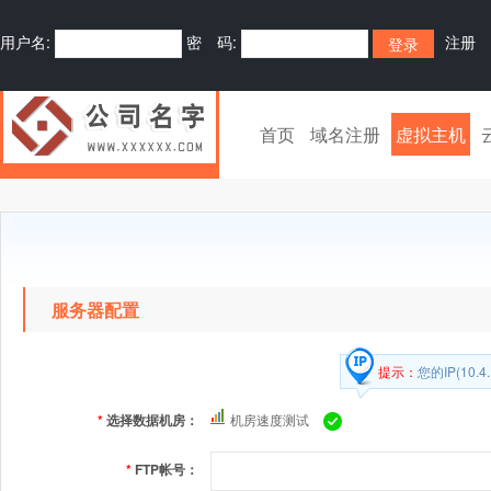
用户名:
密 码:
注册
首页
域名注册
虚拟主机
服务器配置
提示：
您的IP(10
*
选择数据机房：
机房速度测试
*
FTP帐号：