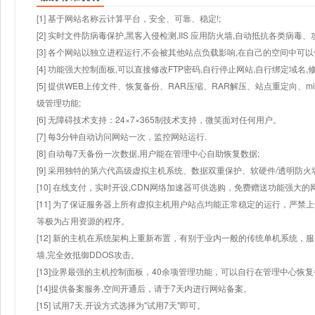
[1] 基于网站名称云计算平台，安全、可靠、稳定!;
[2] 实时文件防病毒保护,黑客入侵检测,IIS 应用防火墙,自动抵抗各类病毒、
[3] 各个网站以独立进程运行,不会被其他站点负载影响,在自己的空间中可以使用
[4] 功能强大控制面板,可以直接修改FTP密码,自行停止网站,自行绑定域名,
[5] 提供WEB上传文件、恢复备份、RAR压缩、RAR解压、站点重定向
级管理功能;
[6] 无障碍技术支持：24×7×365制技术支持，微笑面对任何用户。
[7] 每3分钟自动访问网站一次，监控网站运行.
[8] 自动每7天备份一次数据,用户能在管理中心自助恢复数据;
[9] 采用独特的第六代高级虚拟主机系统、数据双重保护、软硬件/透明防火
[10] 在线支付，实时开设,CDN网络加速器可供选购，免费赠送功能强大
[11] 为了保证服务器上所有虚拟主机用户站点均能正常稳定的运行，严禁上
等极为占用资源的程序。
[12] 新的主机在系统架构上重新布置，有别于业内一般的传统单机系统，
墙,完全效抵御DDOS攻击。
[13]业界最强的主机控制面板，40余项管理功能，可以自行在管理中心恢
[14]提供备案服务,空间开通后，请于7天内进行网站备案。
[15] 试用7天.开设方式选择为"试用7天"即可。