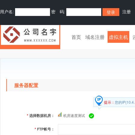
用户名:
密 码:
注册
首页
域名注册
虚拟主机
服务器配置
提示：
您的IP(10
*
选择数据机房：
机房速度测试
*
FTP帐号：