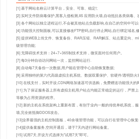
[1] 基于网站名称云计算平台，安全、可靠、稳定!;
[2] 实时文件防病毒保护,黑客入侵检测,IIS 应用防火墙,自动抵抗各类病毒、
[3] 各个网站以独立进程运行,不会被其他站点负载影响,在自己的空间中可以使用
[4] 功能强大控制面板,可以直接修改FTP密码,自行停止网站,自行绑定域名,
[5] 提供WEB上传文件、恢复备份、RAR压缩、RAR解压、站点重定向
级管理功能;
[6] 无障碍技术支持：24×7×365制技术支持，微笑面对任何用户。
[7] 每3分钟自动访问网站一次，监控网站运行.
[8] 自动每7天备份一次数据,用户能在管理中心自助恢复数据;
[9] 采用独特的第六代高级虚拟主机系统、数据双重保护、软硬件/透明防火
[10] 在线支付，实时开设,CDN网络加速器可供选购，免费赠送功能强大
[11] 为了保证服务器上所有虚拟主机用户站点均能正常稳定的运行，严禁上
等极为占用资源的程序。
[12] 新的主机在系统架构上重新布置，有别于业内一般的传统单机系统，
墙,完全效抵御DDOS攻击。
[13]业界最强的主机控制面板，40余项管理功能，可以自行在管理中心恢
[14]提供备案服务,空间开通后，请于7天内进行网站备案。
[15] 试用7天.开设方式选择为"试用7天"即可。