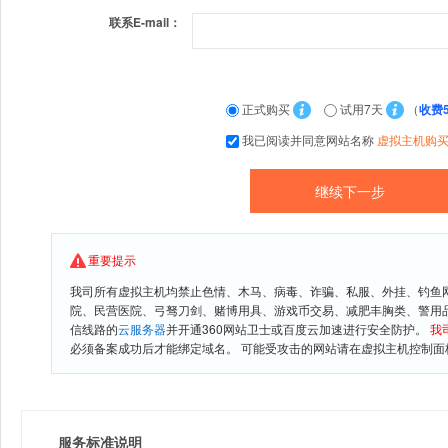
联系E-mail：
正式购买
试用7天
（
收费
我已阅读并同意网站名称
虚拟主机购
重要提示
我司所有虚拟主机均禁止色情、木马、病毒、诈骗、私服、外挂、钓鱼
院、民营医院、弓驽刀剑、赌博用具、游戏币交易、减肥丰胸类、警用
信线路的
云服务器
并开通360网站卫士或百度云加速进行安全防护。
我
必须备案成功后才能绑定域名。 可能受攻击的网站请在虚拟主机控制面板
服务标准说明