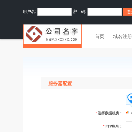
用户名:
密 码:
首页
域名注册
服务器配置
*
选择数据机房：
*
FTP帐号：