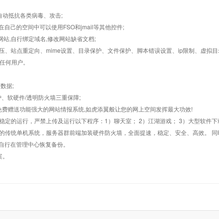
墙,自动抵抗各类病毒、攻击;
在自己的空间中可以使用FSO和jmail等其他控件;
止网站,自行绑定域名,修改网站缺省文档;
AR解压、站点重定向、mime设置、目录保护、文件保护、脚本错误设置、ip限制、虚拟
对任何用户。
数据;
护、软硬件/透明防火墙三重保障;
购，免费赠送功能强大的网站情报系统,如虎添翼般让您的网上空间发挥最大功效!
常稳定的运行，严禁上传及运行以下程序：1）聊天室； 2）江湖游戏； 3）大型软件下
般的传统单机系统，服务器群前端加装硬件防火墙，全面提速，稳定、安全、高效。 同时
以自行在管理中心恢复备份。
案。