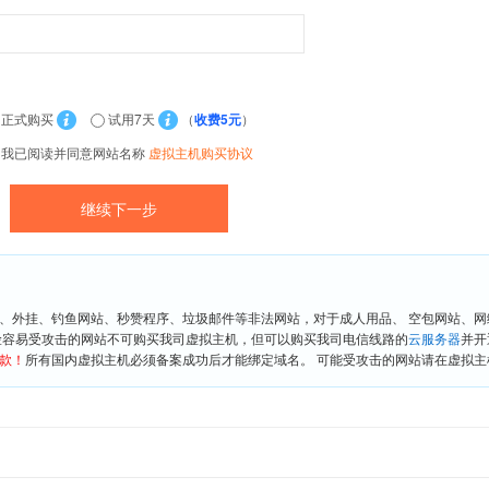
正式购买
试用7天
（
收费5元
）
我已阅读并同意网站名称
虚拟主机购买协议
、外挂、钓鱼网站、秒赞程序、垃圾邮件等非法网站，对于成人用品、 空包网站、
险容易受攻击的网站不可购买我司虚拟主机，但可以购买我司电信线路的
云服务器
并开
款！
所有国内虚拟主机必须备案成功后才能绑定域名。 可能受攻击的网站请在虚拟主机