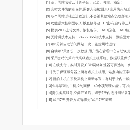
[1] 基于网站名称云计算平台，安全、可靠、稳定!;
[2] 实时文件防病毒保护,黑客入侵检测,IIS 应用防火
[3] 各个网站以独立进程运行,不会被其他站点负载影响,
[4] 功能强大控制面板,可以直接修改FTP密码,自行停
[5] 提供WEB上传文件、恢复备份、RAR压缩、R
[6] 无障碍技术支持：24×7×365制技术支持，微笑面
[7] 每3分钟自动访问网站一次，监控网站运行.
[8] 自动每7天备份一次数据,用户能在管理中心自助恢复
[9] 采用独特的第六代高级虚拟主机系统、数据双重保
[10] 在线支付，实时开设,CDN网络加速器可供选
[11] 为了保证服务器上所有虚拟主机用户站点均能正
[12] 新的主机在系统架构上重新布置，有别于业内一
[13]业界最强的主机控制面板，40余项管理功能，可
[14]提供备案服务,空间开通后，请于7天内进行网站备
[15] 试用7天.开设方式选择为"试用7天"即可。