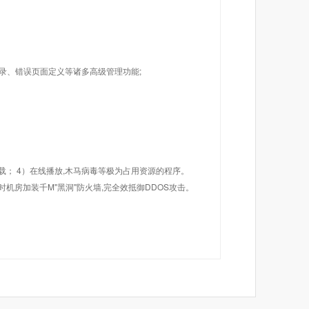
目录、错误页面定义等诸多高级管理功能;
载； 4）在线播放,木马病毒等极为占用资源的程序。
机房加装千M"黑洞"防火墙,完全效抵御DDOS攻击。