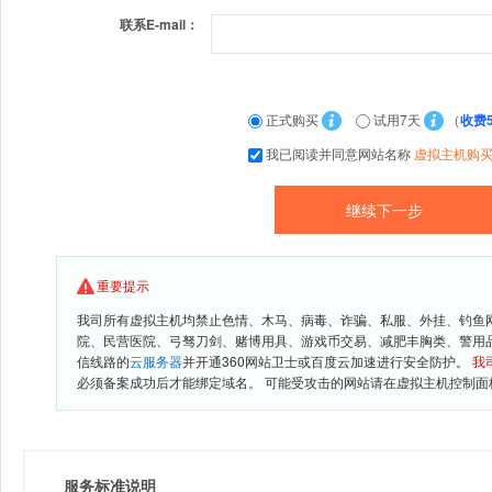
联系E-mail：
正式购买
试用7天
（
收费
我已阅读并同意网站名称
虚拟主机购
重要提示
我司所有虚拟主机均禁止色情、木马、病毒、诈骗、私服、外挂、钓鱼
院、民营医院、弓驽刀剑、赌博用具、游戏币交易、减肥丰胸类、警用
信线路的
云服务器
并开通360网站卫士或百度云加速进行安全防护。
我
必须备案成功后才能绑定域名。 可能受攻击的网站请在虚拟主机控制面板
服务标准说明