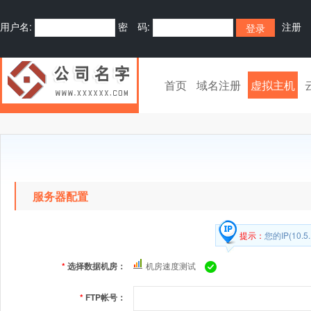
用户名:
密 码:
注册
首页
域名注册
虚拟主机
服务器配置
提示：
您的IP(10
*
选择数据机房：
机房速度测试
*
FTP帐号：