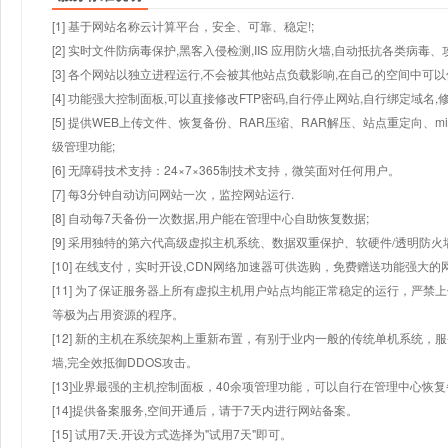
[1] 基于网站名称云计算平台，安全、可靠、稳定!;
[2] 实时文件防病毒保护,黑客入侵检测,IIS 应用防火墙,自动抵抗各类病毒、
[3] 各个网站以独立进程运行,不会被其他站点负载影响,在自己的空间中可以使用
[4] 功能强大控制面板,可以直接修改FTP密码,自行停止网站,自行绑定域名,
[5] 提供WEB上传文件、恢复备份、RAR压缩、RAR解压、站点重定向
级管理功能;
[6] 无障碍技术支持：24×7×365制技术支持，微笑面对任何用户。
[7] 每3分钟自动访问网站一次，监控网站运行.
[8] 自动每7天备份一次数据,用户能在管理中心自助恢复数据;
[9] 采用独特的第六代高级虚拟主机系统、数据双重保护、软硬件/透明防火
[10] 在线支付，实时开设,CDN网络加速器可供选购，免费赠送功能强大
[11] 为了保证服务器上所有虚拟主机用户站点均能正常稳定的运行，严禁上
等极为占用资源的程序。
[12] 新的主机在系统架构上重新布置，有别于业内一般的传统单机系统，
墙,完全效抵御DDOS攻击。
[13]业界最强的主机控制面板，40余项管理功能，可以自行在管理中心恢
[14]提供备案服务,空间开通后，请于7天内进行网站备案。
[15] 试用7天.开设方式选择为"试用7天"即可。