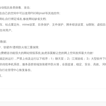
墙,自动抵抗各类病毒、攻击;
在自己的空间中可以使用FSO和jmail等其他控件;
止网站,自行绑定域名,修改网站缺省文档;
AR解压、站点重定向、mime设置、目录保护、文件保护、脚本错误设置、ip限制、虚拟
对任何用户。
数据;
护、软硬件/透明防火墙三重保障;
购，免费赠送功能强大的网站情报系统,如虎添翼般让您的网上空间发挥最大功效!
常稳定的运行，严禁上传及运行以下程序：1）聊天室； 2）江湖游戏； 3）大型软件下
般的传统单机系统，服务器群前端加装硬件防火墙，全面提速，稳定、安全、高效。 同时
以自行在管理中心恢复备份。
案。