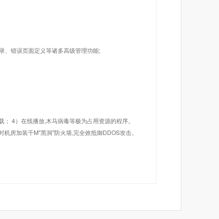
目录、错误页面定义等诸多高级管理功能;
载； 4）在线播放,木马病毒等极为占用资源的程序。
机房加装千M"黑洞"防火墙,完全效抵御DDOS攻击。