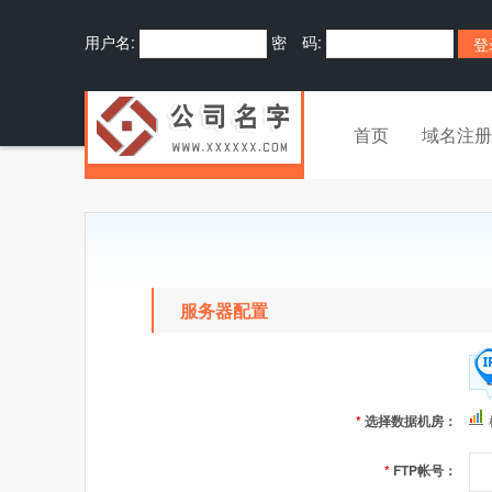
用户名:
密 码:
首页
域名注册
服务器配置
*
选择数据机房：
*
FTP帐号：