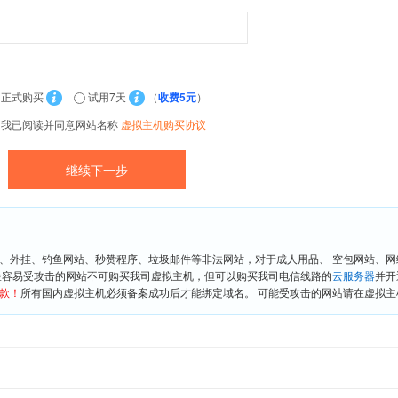
正式购买
试用7天
（
收费5元
）
我已阅读并同意网站名称
虚拟主机购买协议
、外挂、钓鱼网站、秒赞程序、垃圾邮件等非法网站，对于成人用品、 空包网站、
险容易受攻击的网站不可购买我司虚拟主机，但可以购买我司电信线路的
云服务器
并开
款！
所有国内虚拟主机必须备案成功后才能绑定域名。 可能受攻击的网站请在虚拟主机