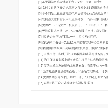
[1] 基于网站名称云计算平台，安全、可靠、稳定!;
[2] 实时文件防病毒保护,黑客入侵检测,IIS 应用防火
[3] 各个网站以独立进程运行,不会被其他站点负载影响,
[4] 功能强大控制面板,可以直接修改FTP密码,自行停
[5] 提供WEB上传文件、恢复备份、RAR压缩、R
[6] 无障碍技术支持：24×7×365制技术支持，微笑面
[7] 每3分钟自动访问网站一次，监控网站运行.
[8] 自动每7天备份一次数据,用户能在管理中心自助恢复
[9] 采用独特的第六代高级虚拟主机系统、数据双重保
[10] 在线支付，实时开设,CDN网络加速器可供选
[11] 为了保证服务器上所有虚拟主机用户站点均能正
[12] 新的主机在系统架构上重新布置，有别于业内一
[13]业界最强的主机控制面板，40余项管理功能，可
[14]提供备案服务,空间开通后，请于7天内进行网站备
[15] 试用7天.开设方式选择为"试用7天"即可。