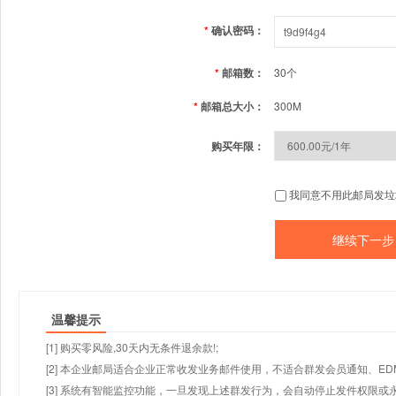
*
确认密码：
*
邮箱数：
30个
*
邮箱总大小：
300M
购买年限：
我同意不用此邮局发垃
温馨提示
[1] 购买零风险,30天内无条件退余款!;
[2] 本企业邮局适合企业正常收发业务邮件使用，不适合群发会员通知、E
[3] 系统有智能监控功能，一旦发现上述群发行为，会自动停止发件权限或