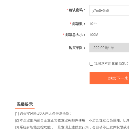
*
确认密码：
*
邮箱数：
10个
*
邮箱总大小：
100M
购买年限：
我同意不用此邮局发垃
温馨提示
[1] 购买零风险,30天内无条件退余款!;
[2] 本企业邮局适合企业正常收发业务邮件使用，不适合群发会员通知、E
[3] 系统有智能监控功能，一旦发现上述群发行为，会自动停止发件权限或