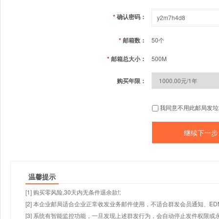
*
确认密码：
*
邮箱数：
50个
*
邮箱总大小：
500M
购买年限：
我同意不用此邮局发垃
温馨提示
[1] 购买零风险,30天内无条件退余款!;
[2] 本企业邮局适合企业正常收发业务邮件使用，不适合群发会员通知、E
[3] 系统有智能监控功能，一旦发现上述群发行为，会自动停止发件权限或