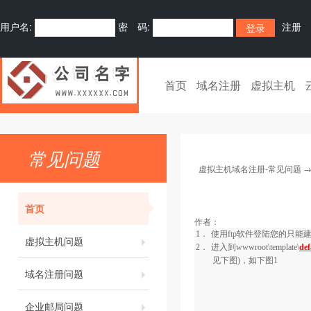
用户名:
密 码:
注册
首页
域名注册
虚拟主机
常见问题
虚拟主机域名注册-常见问题
首页
作者：
1．
使用
ftp
软件登陆您的只能
虚拟主机问题
2．
进入到
wwwroot\template\
def
见下图)，如下图
1
域名注册问题
企业邮局问题