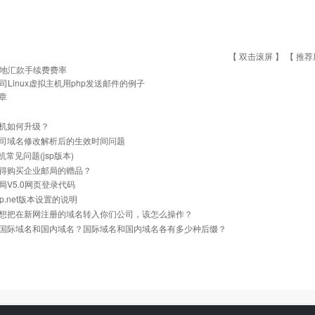
【 双击滚屏 】 【
推荐
地汇款手续费费率
司Linux虚拟主机用php发送邮件的例子
章
机如何升级？
司域名修改解析后的生效时间问题
主机常见问题(jsp版本)
得购买企业邮局的赠品？
局V5.0网页登录代码
p.net版本设置的说明
想把在新网注册的域名转入你们公司，该怎么操作？
国际域名和国内域名？国际域名和国内域名各有多少种后缀？