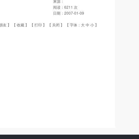
来源：
阅读：
6211
次
日期：
2007-01-09
朋友
】 【
收藏
】 【
打印
】 【
关闭
】 【 字体：
大
中
小
】