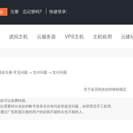
注册
忘记密码?
快捷登录:
虚拟主机
云服务器
VPS主机
主机租用
云建
域名注册-常见问题
→
支付问题
→ 支付问题
关于会员间余款转移的规定
余款可以免费转移。
：以需要转出余款的帐号登录后在有问必答提交问题，由管理员手工处理。
：通过广告联盟注册的用户的款既不能转出也不能转入。