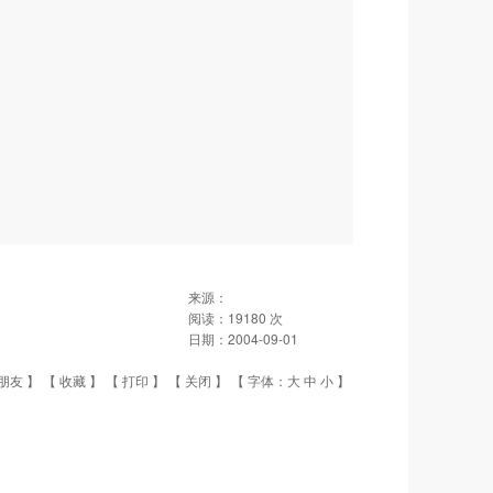
来源：
阅读：
19180
次
日期：
2004-09-01
朋友
】 【
收藏
】 【
打印
】 【
关闭
】 【 字体：
大
中
小
】