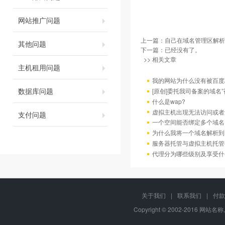
网站推广问题
上一篇：
自己在域名管理区解析
其他问题
下一篇：已经没有了。
>> 相关文章
主机租用问题
我的网站为什么没有被百度/G
数据库问题
[原创]委托我司备案的域名
什么是wap?
虚拟主机出现无法访问或者
支付问题
一个空间能否绑定多个域名
为什么我将一个域名解析到
服务器托管与虚拟主机托管
代理分为哪些级别及享受什
关于我们
|
联系我们
|
付款
Copyright © 2002-2016 网站名称