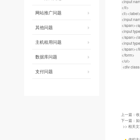
<input nam
</li>
网站推广问题
<li><labe
<input nam
</span><s
其他问题
<input ty
</span><l
主机租用问题
<input typ
</span></l
</form>
数据库问题
</ul>
<div clas
支付问题
上一篇：
收
下一篇：
如
>> 相关文
虚拟主