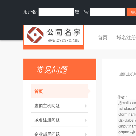
用户名:
密 码:
首页
域名注册
常见问题
虚拟主机
首页
作者：
把mail.
虚拟主机问题
<ul class=
<form name
域名注册问题
<li><labe
<input nam
</span>@
企业邮局问题