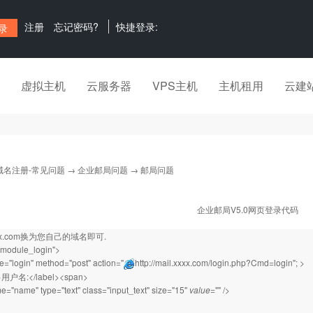
注册
忘记密码?
快捷登录:
虚拟主机
云服务器
VPS主机
主机租用
云建
域名注册-常见问题
→
企业邮局问题
→ 邮局问题
企业邮局V5.0网页登录代码
xxxx.com换为您自己的域名即可.
"module_login">
="login" method="post" action="
http://mail.xxxx.com/login.php?Cmd=login"
; >
l>用户名:</label><span>
e="name" type="text" class="input_text" size="15"
value
="" />