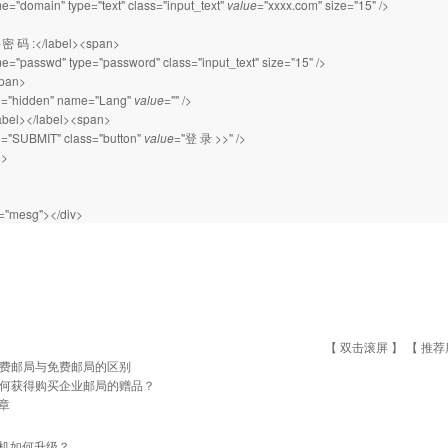
e="domain" type="text" class="input_text"
value
="xxxx.com" size="15" />
l>密 码 :</label><span>
e="passwd" type="password" class="input_text" size="15" />
pan>
pe="hidden" name="Lang"
value
="" />
abel></label><span>
e="SUBMIT" class="button"
value
="登 录 >>" />
i>
s="mesg"></div>
【 双击滚屏 】 【
推荐
费邮局与免费邮局的区别
何获得购买企业邮局的赠品？
章
机如何升级？