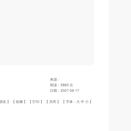
来源：
阅读：
5883
次
日期：
2007-06-17
朋友
】 【
收藏
】 【
打印
】 【
关闭
】 【 字体：
大
中
小
】