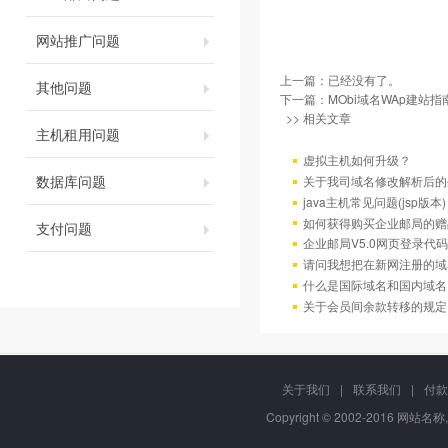
网站推广问题
上一篇：已经没有了。
其他问题
下一篇：
MObi域名WAp建站指
>> 相关文章
主机租用问题
虚拟主机如何升级？
数据库问题
关于我司域名修改解析后的
java主机常见问题(jsp版本)
如何获得购买企业邮局的赠
支付问题
企业邮局V5.0网页登录代码
请问我想把在新网注册的域
什么是国际域名和国内域名
关于会员间余款转移的规定
关于我们
|
联系我们
|
付款
Copyright © 2002-2016 网站名称