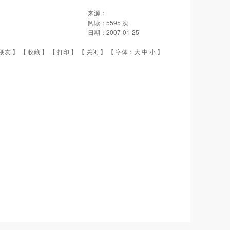
来源：
阅读：
5595
次
日期：
2007-01-25
朋友
】 【
收藏
】 【
打印
】 【
关闭
】 【 字体：
大
中
小
】