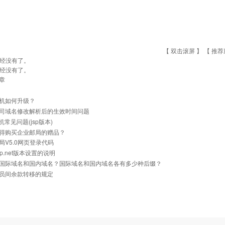
【 双击滚屏 】 【
推荐
经没有了。
经没有了。
章
机如何升级？
司域名修改解析后的生效时间问题
主机常见问题(jsp版本)
得购买企业邮局的赠品？
局V5.0网页登录代码
p.net版本设置的说明
国际域名和国内域名？国际域名和国内域名各有多少种后缀？
员间余款转移的规定