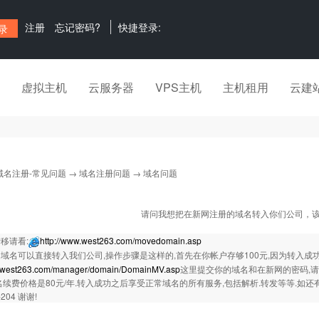
注册
忘记密码?
快捷登录:
虚拟主机
云服务器
VPS主机
主机租用
云建
域名注册-常见问题
→
域名注册问题
→ 域名问题
请问我想把在新网注册的域名转入你们公司，
移请看:
http://www.west263.com/movedomain.asp
域名可以直接转入我们公司,操作步骤是这样的,首先在你帐户存够100元,因为转入成功
w.west263.com/manager/domain/DomainMV.asp
这里提交你的域名和在新网的密码,请
名续费价格是80元/年.转入成功之后享受正常域名的所有服务,包括解析.转发等等.如还有不清
-204 谢谢!