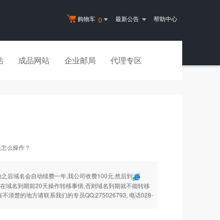
购物车
最新公告
帮助中心
0
站
成品网站
企业邮局
代理专区
该怎么操作？
之后域名会自动续费一年,我公司收费100元.然后到
在域名到期前20天操作转移事情,否则域名到期就不能转移
楚的地方请联系我们的专员QQ:275026793, 电话028-