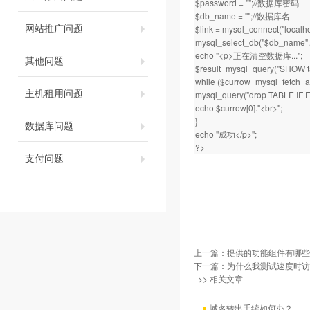
$password = "";//数据库密码
$db_name = "";//数据库名
网站推广问题
$link = mysql_connect("localh
mysql_select_db("$db_name",$
echo "<p>正在清空数据库...";
其他问题
$result=mysql_query("SHOW ta
while ($currow=mysql_fetch_arr
主机租用问题
mysql_query("drop TABLE IF E
echo $currow[0]."<br>";
}
数据库问题
echo "成功</p>";
?>
支付问题
上一篇：
提供的功能组件有哪些
下一篇：
为什么我测试速度时访
>> 相关文章
域名转出手续如何办？