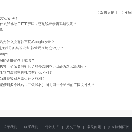
【 双击滚屏 】 【
推荐
文域名FAQ
什么我修改了FTP密码，还是说登录密码错误呢？
章
站为什么没有被百度/Google收录？
]委托我司备案的域名”被管局拒绝“怎么办？
ap?
间能否绑定多个域名？
我将一个域名解析到了服务器的Ip，但是仍然无法访问？
托管与虚拟主机托管有什么区别？
为哪些级别及享受什么权利？
能做到多个域名（二级域名）指向同一个站点的不同文件夹？
关于我们
|
联系我们
|
付款方式
|
提交工单
|
常见问题
|
独立控制面板