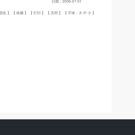
日期：
2006-07-01
朋友
】 【
收藏
】 【
打印
】 【
关闭
】 【 字体：
大
中
小
】